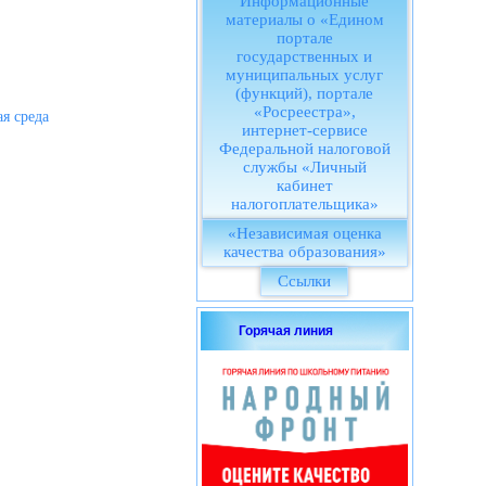
Информационные
материалы о «Едином
портале
государственных и
муниципальных услуг
(функций), портале
«Росреестра»,
я среда
интернет-сервисе
Федеральной налоговой
службы «Личный
кабинет
налогоплательщика»
«Независимая оценка
качества образования»
Ссылки
Горячая линия