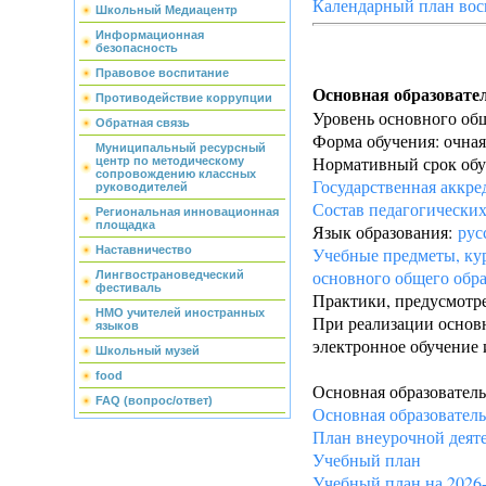
Календарный план вос
Школьный Медиацентр
Информационная
безопасность
Правовое воспитание
Основная образовате
Противодействие коррупции
Уровень основного об
Обратная связь
Форма обучения: очная
Муниципальный ресурсный
Нормативный срок обуч
центр по методическому
сопровождению классных
Государственная аккре
руководителей
Состав педагогически
Региональная инновационная
площадка
Язык образования:
рус
Наставничество
Учебные предметы, ку
основного общего обр
Лингвострановедческий
фестиваль
Практики, предусмотр
НМО учителей иностранных
При реализации основ
языков
электронное обучение 
Школьный музей
food
Основная образователь
FAQ (вопрос/ответ)
Основная образователь
План внеурочной деят
Учебный план
Учебный план на 2026-