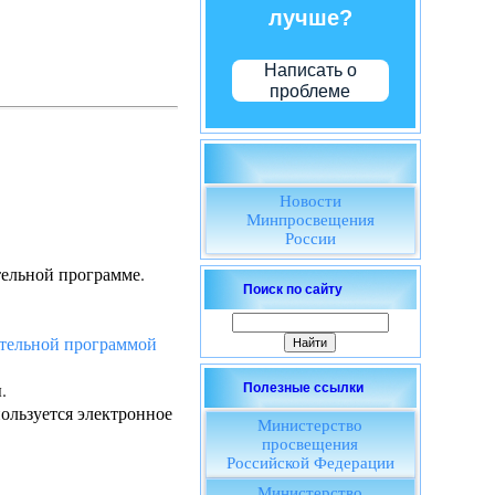
лучше?
Написать о
проблеме
Новости
Минпросвещения
России
тельной программе.
Поиск по сайту
ательной программой
.
Полезные ссылки
ользуется электронное
Министерство
просвещения
Российской Федерации
Министерство