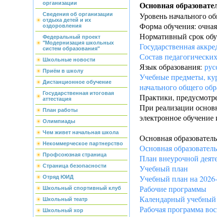
Основная образовате
организации
Уровень начального об
Сведения об организации
отдыха детей и их
Форма обучения: очная
оздоровления
Нормативный срок обуч
Федеральный проект
"Модернизация школьных
Государственная аккре
систем образования"
Состав педагогически
Школьные новости
Язык образования:
рус
Приём в школу
Учебные предметы, ку
Дистанционное обучение
начального общего обр
Государственная итоговая
Практики, предусмотр
аттестация
При реализации основн
План работы
электронное обучение 
Олимпиады
Чем живет начальная школа
Основная образователь
Некоммерческое партнерство
Основная образователь
Профсоюзная страница
План внеурочной деят
Страница безопасности
Учебный план
Учебный план на 2026-
Отряд ЮИД
Рабочие программы
Школьный спортивный клуб
Календарный учебный
Школьный театр
Рабочая программа во
Школьный хор