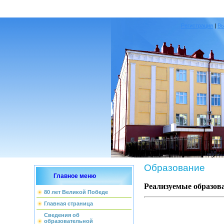
Регистрация
|
В
Образование
Главное меню
Реализуемые образов
80 лет Великой Победе
Главная страница
Сведения об
образовательной