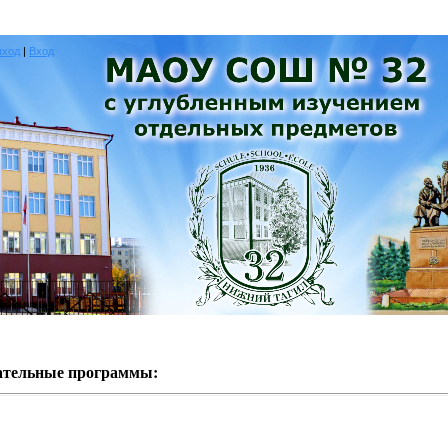
ыход
|
Вход
ательные программы: