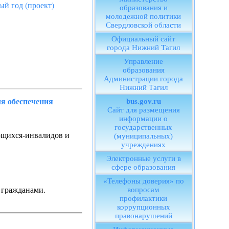
ый год (проект)
образования и
молодежной политики
Свердловской области
Официальный сайт
города Нижний Тагил
Управление
образования
Администрации города
Нижний Тагил
я обеспечения
bus.gov.ru
Сайт для размещения
информации о
государственных
ющихся-инвалидов и
(муниципальных)
учреждениях
Электронные услуги в
сфере образования
«Телефоны доверия» по
 гражданами.
вопросам
профилактики
коррупционных
правонарушений