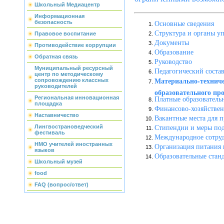
Школьный Медиацентр
Информационная
Основные сведения
безопасность
Структура и органы у
Правовое воспитание
Документы
Противодействие коррупции
Образование
Обратная связь
Руководство
Муниципальный ресурсный
Педагогический соста
центр по методическому
Материально-техниче
сопровождению классных
руководителей
образовательного про
Платные образователь
Региональная инновационная
площадка
Финансово-хозяйствен
Наставничество
Вакантные места для 
Стипендии и меры по
Лингвострановедческий
фестиваль
Международное сотру
НМО учителей иностранных
Организация питания 
языков
Образовательные стан
Школьный музей
food
FAQ (вопрос/ответ)