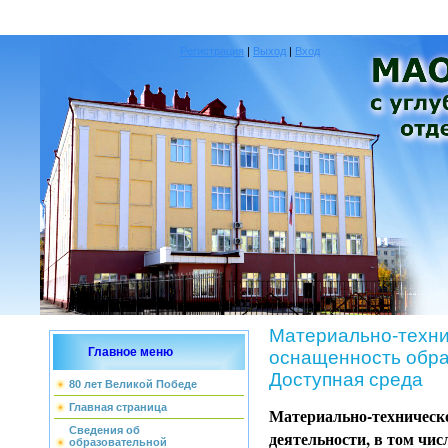
Регистрация
|
Выход
|
Вход
Материально-техни
Главное меню
оснащенность обра
Доступная среда
80 лет Великой Победе
Главная страница
Материально-техническо
Сведения об
деятельности, в том чис
образовательной