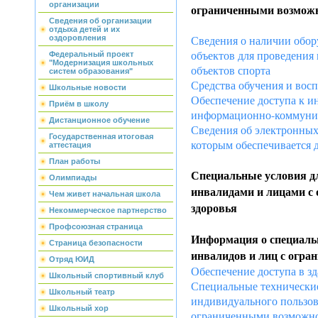
организации
ограниченными возможн
Сведения об организации
отдыха детей и их
Сведения о наличии обор
оздоровления
объектов для проведения 
Федеральный проект
"Модернизация школьных
объектов спорта
систем образования"
Средства обучения и вос
Школьные новости
Обеспечение доступа к 
Приём в школу
информационно-коммуни
Дистанционное обучение
Сведения об электронных
Государственная итоговая
которым обеспечивается 
аттестация
План работы
Специальные условия д
Олимпиады
инвалидами и лицами с
Чем живет начальная школа
здоровья
Некоммерческое партнерство
Профсоюзная страница
Информация о специаль
Страница безопасности
инвалидов и лиц с огр
Отряд ЮИД
Обеспечение доступа в з
Школьный спортивный клуб
Специальные технические
Школьный театр
индивидуального пользов
Школьный хор
ограниченными возможно