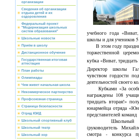
организации
Сведения об организации
отдыха детей и их
оздоровления
Федеральный проект
"Модернизация школьных
систем образования"
учебного года «Виват,
школы и для учеников 5 
Школьные новости
В этом году праздник
Приём в школу
торжественной церем
Дистанционное обучение
кубка «Виват, тридцать 
Государственная итоговая
аттестация
Директор школы Гал
План работы
чувством гордости по
Олимпиады
деятельностей своего ко
Чем живет начальная школа
Кубками «За особые 
Некоммерческое партнерство
награждены 108 учащи
Профсоюзная страница
тридцать вторая!» по
Страница безопасности
юнармейца отряда «Юна
представителей команд
Отряд ЮИД
Школьный отряд
Школьный спортивный клуб
(руководитель Михайл
Школьный театр
смотра - конкурса 
Школьный хор