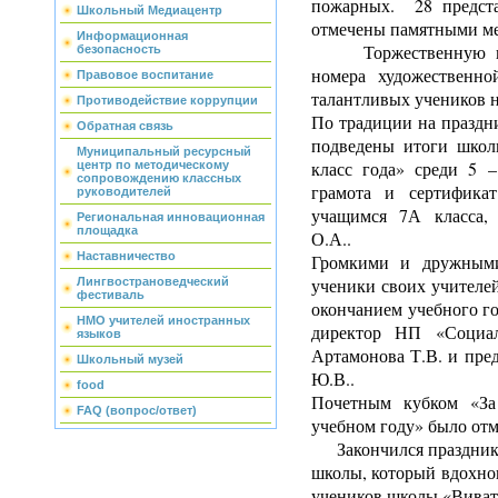
пожарных. 28 предста
Школьный Медиацентр
отмечены памятными м
Информационная
Торжественную цер
безопасность
номера художественно
Правовое воспитание
талантливых учеников 
Противодействие коррупции
По традиции на праздни
Обратная связь
подведены итоги школ
Муниципальный ресурсный
класс года» среди 5 –
центр по методическому
сопровождению классных
грамота и сертифика
руководителей
учащимся 7А класса, 
Региональная инновационная
площадка
О.А..
Наставничество
Громкими и дружными
ученики своих учителе
Лингвострановедческий
фестиваль
окончанием учебного го
НМО учителей иностранных
директор НП «Социа
языков
Артамонова Т.В. и пред
Школьный музей
Ю.В..
food
Почетным кубком «За
FAQ (вопрос/ответ)
учебном году» было отм
Закончился праздник 
школы, который вдохно
учеников школы «Виват,