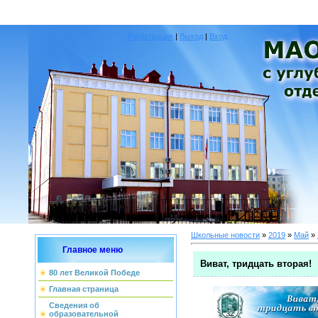
Регистрация
|
Выход
|
Вход
Школьные новости
»
2019
»
Май
»
Главное меню
Виват, тридцать вторая!
80 лет Великой Победе
Главная страница
Сведения об
образовательной