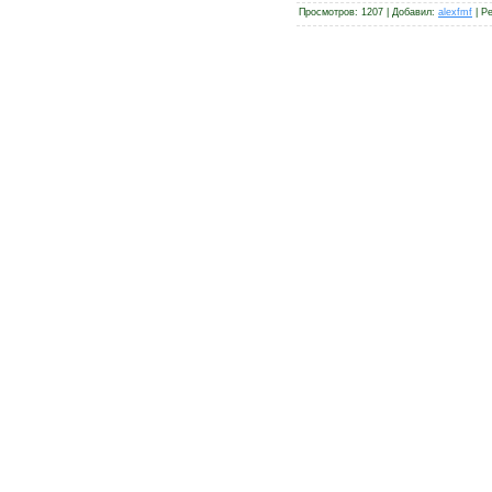
Просмотров
: 1207 |
Добавил
:
alexfmf
|
Ре