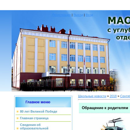
Регистрация
|
Выход
|
Вход
Школьные новости
»
2018
»
Сентя
Главное меню
Обращение к родителям
80 лет Великой Победе
Главная страница
Сведения об
образовательной