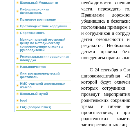
необходимости спешив
Школьный Медиацентр
части, переходить т
Информационная
безопасность
Правилами дорожно
убедившись в безопасно
Правовое воспитание
постоянным примером с
Противодействие коррупции
и сотрудников и сотру
Обратная связь
детей безопасности 
Муниципальный ресурсный
центр по методическому
результата. Необходи
сопровождению классных
детьми правила без
руководителей
поведением правильные 
Региональная инновационная
площадка
Наставничество
С 24 сентября в Свер
Лингвострановедческий
широкомасштабная «Н
фестиваль
которой будут охваче
НМО учителей иностранных
которых сотрудники
языков
проведут мероприят
Школьный музей
родительских собрания
food
травм и гибели дет
FAQ (вопрос/ответ)
происшествиях, с пр
родительских комит
заинтересованных лиц.