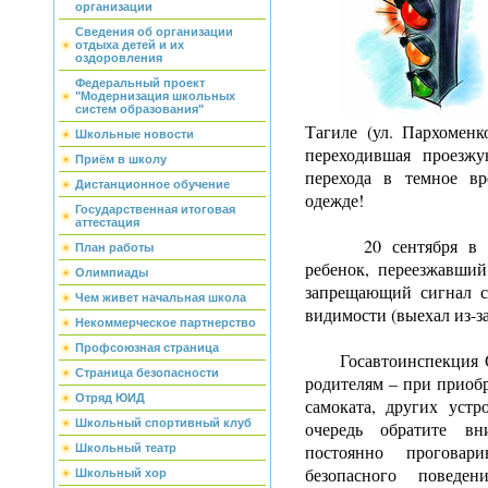
организации
Сведения об организации
отдыха детей и их
оздоровления
Федеральный проект
"Модернизация школьных
систем образования"
Тагиле (ул. Пархоменк
Школьные новости
переходившая проезжу
Приём в школу
перехода в темное вр
Дистанционное обучение
одежде!
Государственная итоговая
аттестация
20 сентября в Крас
План работы
ребенок, переезжавший
Олимпиады
запрещающий сигнал с
Чем живет начальная школа
видимости (выехал из-з
Некоммерческое партнерство
Профсоюзная страница
Госавтоинспекция Све
Страница безопасности
родителям – при приобр
Отряд ЮИД
самоката, других уст
Школьный спортивный клуб
очередь обратите в
постоянно проговар
Школьный театр
безопасного поведе
Школьный хор