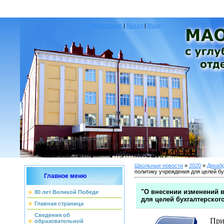
Регистрация
|
Выход
|
Вход
Школьные новости
»
2020
»
Декаб
политику учреждения для целей бу
Главное меню
"О внесении изменений 
80 лет Великой Победе
для целей бухгалтерского
Главная страница
Сведения об
При
образовательной