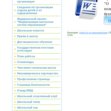
организации
"О 
Сведения об организации
по
отдыха детей и их
бух
оздоровления
Федеральный проект
О
"Модернизация школьных
систем образования"
Школьные новости
Категория
:
Новости по мероприятиям
|
П
0.0
/
0
Приём в школу
Дистанционное обучение
Государственная итоговая
аттестация
План работы
Олимпиады
Чем живет начальная школа
Некоммерческое партнерство
Профсоюзная страница
Страница безопасности
Отряд ЮИД
Школьный спортивный клуб
Школьный театр
Школьный хор