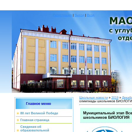
Регистрация
|
Выход
|
Вход
Школьные новости
»
2019
»
Декаб
олимпиады школьников БИОЛОГ
Главное меню
Муниципальный этап Вс
80 лет Великой Победе
школьников БИОЛОГИЯ
Главная страница
Сведения об
образовательной