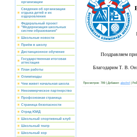
организации
Сведения об организации
отдыха детей и их
оздоровления
Федеральный проект
"Модернизация школьных
систем образования"
Школьные новости
Приём в школу
Дистанционное обучение
Поздравляем пр
Государственная итоговая
аттестация
Благодарим Т. В. Он
План работы
Олимпиады
Просмотров
: 789 |
Добавил
:
alexfmf
|
Рей
Чем живет начальная школа
Некоммерческое партнерство
Профсоюзная страница
Страница безопасности
Отряд ЮИД
Школьный спортивный клуб
Школьный театр
Школьный хор