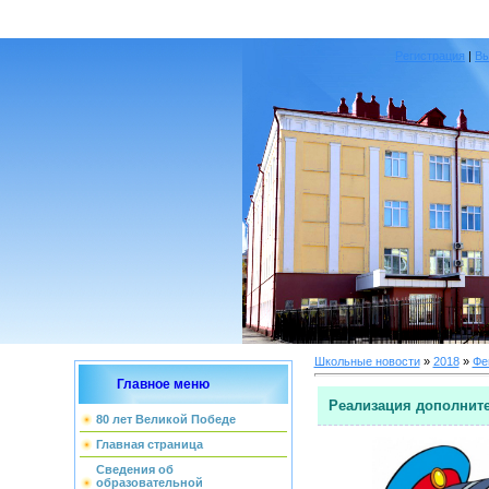
Регистрация
|
В
Школьные новости
»
2018
»
Фе
Главное меню
Реализация дополните
80 лет Великой Победе
Главная страница
Сведения об
образовательной