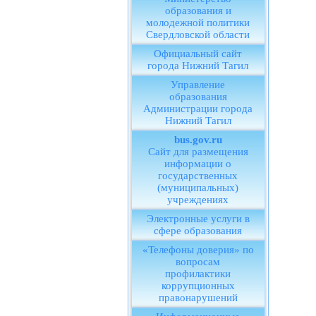
образования и
молодежной политики
Свердловской области
Официальный сайт
города Нижний Тагил
Управление
образования
Администрации города
Нижний Тагил
bus.gov.ru
Сайт для размещения
информации о
государственных
(муниципальных)
учреждениях
Электронные услуги в
сфере образования
«Телефоны доверия» по
вопросам
профилактики
коррупционных
правонарушений