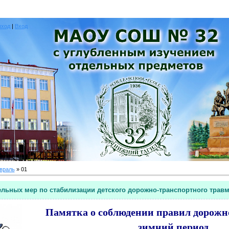
ыход
|
Вход
враль
»
01
льных мер по стабилизации детского дорожно-транспортного трав
Памятка о соблюдении правил дорожн
зимний период