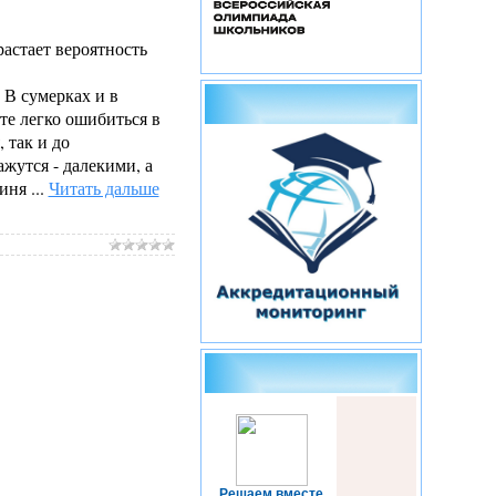
астает вероятность
В сумерках и в
те легко ошибиться в
 так и до
жутся - далекими, а
риня
...
Читать дальше
Решаем вместе