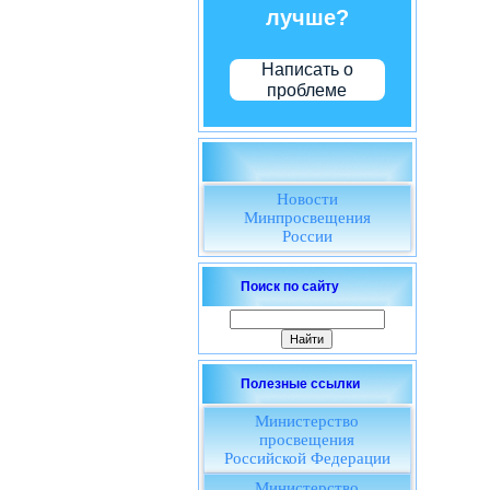
лучше?
Написать о
проблеме
Новости
Минпросвещения
России
Поиск по сайту
Полезные ссылки
Министерство
просвещения
Российской Федерации
Министерство