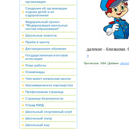
организации
Сведения об организации
отдыха детей и их
оздоровления
Федеральный проект
"Модернизация школьных
систем образования"
Школьные новости
Приём в школу
далекие - близкими
Дистанционное обучение
»
Государственная итоговая
аттестация
Просмотров: 1664 | Добавил:
alexfm
План работы
Олимпиады
Чем живет начальная школа
Некоммерческое партнерство
Профсоюзная страница
Страница безопасности
Отряд ЮИД
Школьный спортивный клуб
Школьный театр
Школьный хор