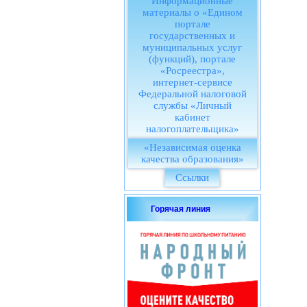
Информационные
материалы о «Едином
портале
государственных и
муниципальных услуг
(функций), портале
«Росреестра»,
интернет-сервисе
Федеральной налоговой
службы «Личный
кабинет
налогоплательщика»
«Независимая оценка
качества образования»
Ссылки
Горячая линия