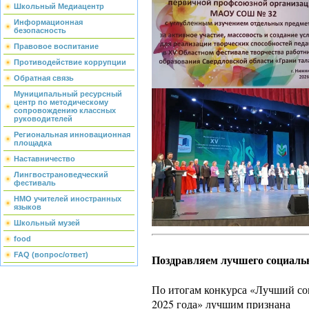
Школьный Медиацентр
Информационная
безопасность
Правовое воспитание
Противодействие коррупции
Обратная связь
Муниципальный ресурсный
центр по методическому
сопровождению классных
руководителей
Региональная инновационная
площадка
Наставничество
Лингвострановедческий
фестиваль
НМО учителей иностранных
языков
Школьный музей
food
FAQ (вопрос/ответ)
Поздравляем лучшего социаль
По итогам конкурса «Лучший со
2025 года» лучшим признана