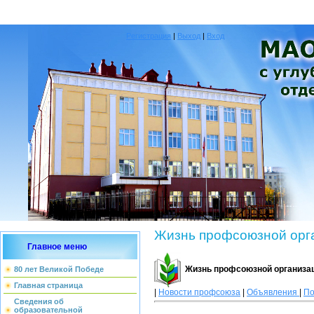
Регистрация
|
Выход
|
Вход
Жизнь профсоюзной орг
Главное меню
Жизнь профсоюзной организа
80 лет Великой Победе
Главная страница
|
Новости профсоюза
|
Объявления
|
По
Сведения об
образовательной