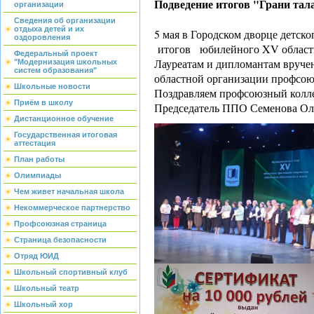
Подведение итогов "Грани тал
организации
Сведения об организации
отдыха детей и их
5 мая в Городском дворце детско
оздоровления
итогов юбилейного XV областно
Федеральный проект
Лауреатам и дипломантам вруче
"Модернизация школьных
систем образования"
областной организации профсоюз
Школьные новости
Поздравляем профсоюзный колл
Приём в школу
Председатель ППО Семенова Ол
Дистанционное обучение
Государственная итоговая
аттестация
План работы
Олимпиады
Чем живет начальная школа
Некоммерческое партнерство
Профсоюзная страница
Страница безопасности
Отряд ЮИД
Школьный спортивный клуб
Школьный театр
Школьный хор