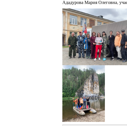
Ададурова Мария Олеговна, учас