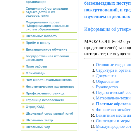
безвозмездных поступ
организации
пожертвований, и сре
Сведения об организации
отдыха детей и их
изучением отдельных
оздоровления
Федеральный проект
"Модернизация школьных
Информация об утверж
систем образования"
Школьные новости
МАОУ СОШ № 32 с углу
Приём в школу
представителей) за со
Дистанционное обучение
интернате; не осуществ
Государственная итоговая
аттестация
Основные сведения
План работы
Структура и органы
Олимпиады
Документы
Чем живет начальная школа
Образование
Руководство
Некоммерческое партнерство
Педагогический сос
Профсоюзная страница
Материально-технич
Страница безопасности
Платные образова
Отряд ЮИД
Финансово-хозяйств
Школьный спортивный клуб
Вакантные места дл
Стипендии и меры
Школьный театр
Международное сот
Школьный хор