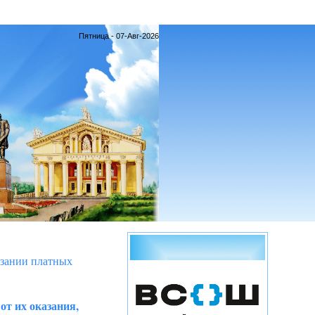
Пятница - 07-Авг-2026
азании платных
от их оказания,