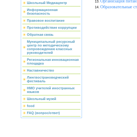
Организация питан
Школьный Медиацентр
Образовательные ст
Информационная
безопасность
Правовое воспитание
Противодействие коррупции
Обратная связь
Муниципальный ресурсный
центр по методическому
сопровождению классных
руководителей
Региональная инновационная
площадка
Наставничество
Лингвострановедческий
фестиваль
НМО учителей иностранных
языков
Школьный музей
food
FAQ (вопрос/ответ)