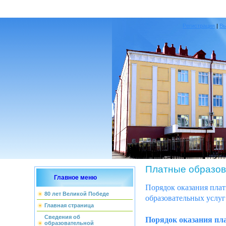
Регистрация
|
В
Платные образов
Главное меню
Порядок оказания плат
80 лет Великой Победе
образовательных услуг
Главная страница
Порядок оказания пла
Сведения об
образовательной