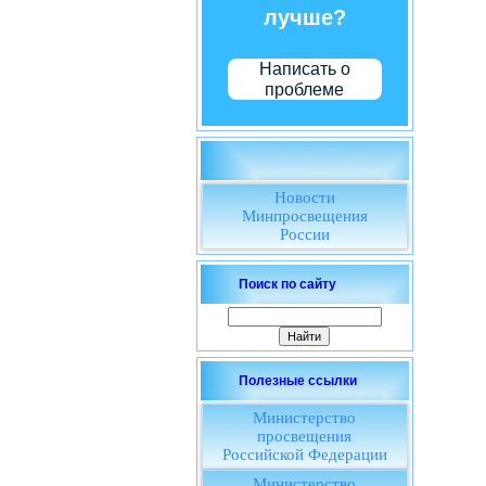
лучше?
Написать о
проблеме
Новости
Минпросвещения
России
Поиск по сайту
Полезные ссылки
Министерство
просвещения
Российской Федерации
Министерство