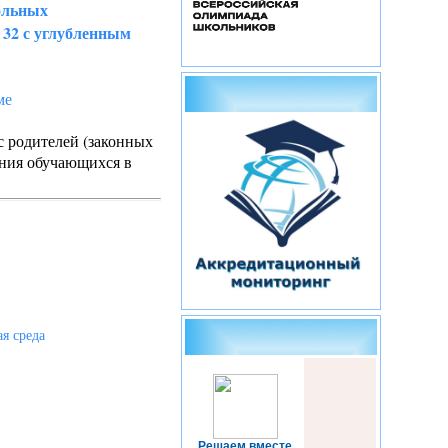
вольных
2 с углубленным
ме
 родителей (законных
ания обучающихся в
я среда
Решаем вместе