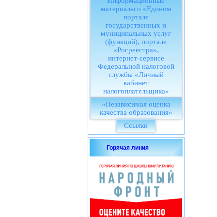
Информационные
материалы о «Едином
портале
государственных и
муниципальных услуг
(функций), портале
«Росреестра»,
интернет-сервисе
Федеральной налоговой
службы «Личный
кабинет
налогоплательщика»
«Независимая оценка
качества образования»
Ссылки
Горячая линия