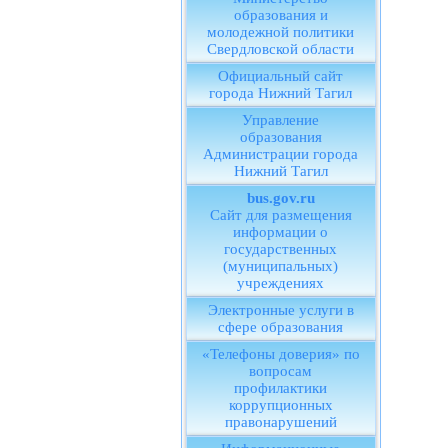
образования и
молодежной политики
Свердловской области
Официальный сайт
города Нижний Тагил
Управление
образования
Администрации города
Нижний Тагил
bus.gov.ru
Сайт для размещения
информации о
государственных
(муниципальных)
учреждениях
Электронные услуги в
сфере образования
«Телефоны доверия» по
вопросам
профилактики
коррупционных
правонарушений